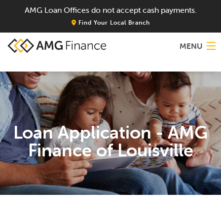
AMG Loan Offices do not accept cash payments.
Find Your Local Branch
MENU
Home
About
Loan Application - AMG
Services
Finance of Louisville
Locations
Blog
Contact