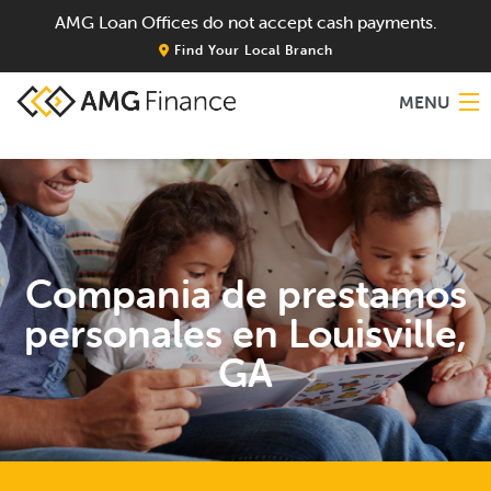
AMG Loan Offices do not accept cash payments.
Find Your Local Branch
MENU
Home
About
Compania de prestamos
Services
personales en Louisville,
Locations
GA
Blog
Contact