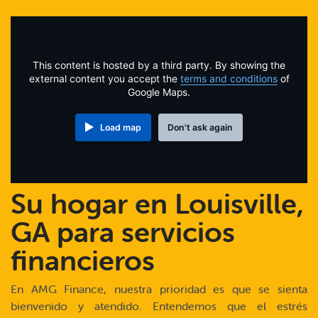
Online Payments
Apply Now
This content is hosted by a third party. By showing the
external content you accept the
terms and conditions
of
Google Maps.
Load map
Don't ask again
Su hogar en Louisville,
GA para servicios
financieros
En AMG Finance, nuestra prioridad es que se sienta
bienvenido y atendido. Entendemos que el estrés