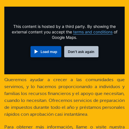
Online Payments
Apply Now
This content is hosted by a third party. By showing the
external content you accept the
terms and conditions
of
Google Maps.
Load map
Don't ask again
Queremos ayudar a crecer a las comunidades que
servimos, y lo hacemos proporcionando a individuos y
familias los recursos financieros y el apoyo que necesitan,
cuando lo necesitan. Ofrecemos servicios de preparación
de impuestos durante todo el año y préstamos personales
rápidos con aprobación casi instantánea.
Para obtener más información, llame o visite nuestra