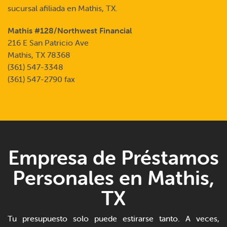
sucursal afiliada en Mathis, TX.
Mathis #128/Northwest Financial
216 E San Patricio Ave
Mathis, TX 78368
(361) 547-3348
(361) 547-2790 fax
Empresa de Préstamos
Personales en Mathis,
TX
Tu presupuesto solo puede estirarse tanto. A veces,