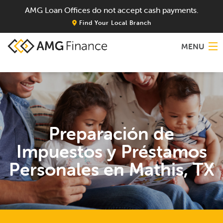
AMG Loan Offices do not accept cash payments.
Find Your Local Branch
MENU
Home
About
Preparación de
Services
Impuestos y Préstamos
Locations
Personales en Mathis, TX
Blog
Contact