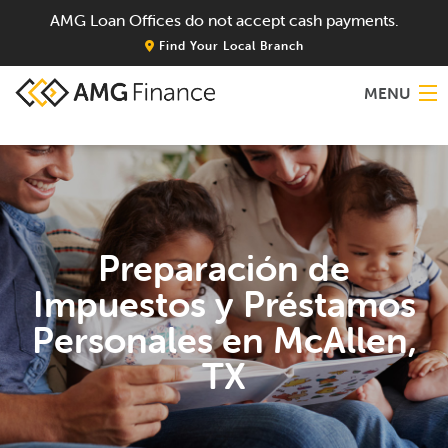
AMG Loan Offices do not accept cash payments.
Find Your Local Branch
MENU
Home
About
Preparación de
Services
Impuestos y Préstamos
Locations
Personales en McAllen,
Blog
TX
Contact