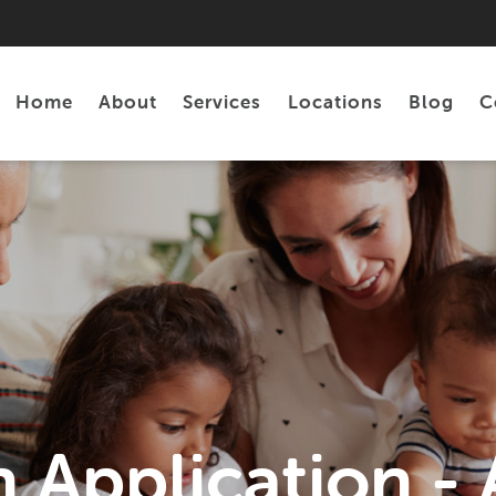
Home
About
Services
Locations
Blog
C
Personal Loans
Tax Preparation
 Application 